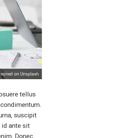
awpixel on Unsplash
osuere tellus
in condimentum.
urna, suscipit
id ante sit
 enim. Donec