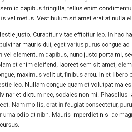
em id dapibus fringilla, tellus enim condimentu
lis vel metus. Vestibulum sit amet erat at nulla e
stie justo. Curabitur vitae efficitur leo. In hac h
pulvinar mauris dui, eget varius purus congue ac.
 vel elementum dapibus, nunc justo porta mi, s
. Nam et enim eleifend, laoreet sem sit amet, el
ngue, maximus velit ut, finibus arcu. In et libero 
estie leo. Nullam congue quam et volutpat male
ulvinar et dictum nec, sodales non mi. Phasellus l
t. Nam mollis, erat in feugiat consectetur, pur
or urna odio at nibh. Mauris imperdiet nisi ac mag
 cursus.