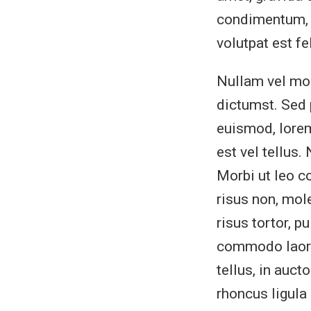
condimentum, s
volutpat est fe
Nullam vel mole
dictumst. Sed 
euismod, lorem
est vel tellus
Morbi ut leo co
risus non, mol
risus tortor, p
commodo laoree
tellus, in auct
rhoncus ligula