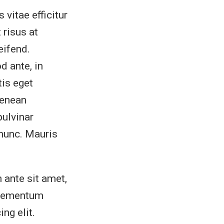
 vitae efficitur
 risus at
eifend.
d ante, in
tis eget
Aenean
pulvinar
 nunc. Mauris
 ante sit amet,
elementum
ng elit.