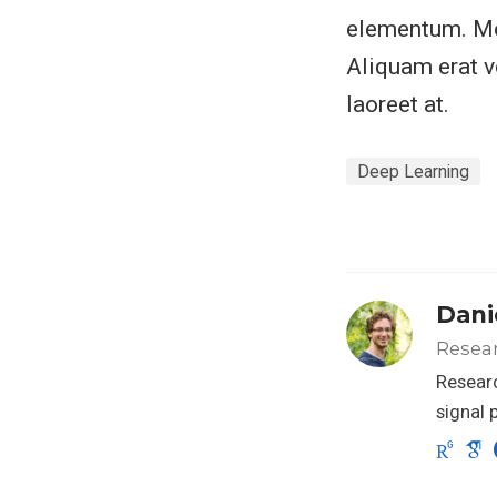
elementum. Morb
Aliquam erat v
laoreet at.
Deep Learning
Dani
Resea
Researc
signal 