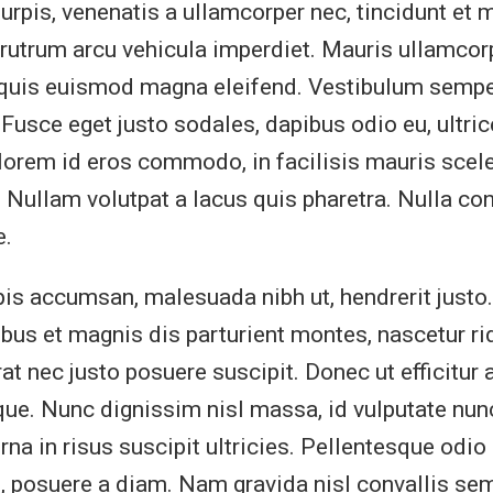
urpis, venenatis a ullamcorper nec, tincidunt et 
utrum arcu vehicula imperdiet. Mauris ullamcor
 quis euismod magna eleifend. Vestibulum sempe
 Fusce eget justo sodales, dapibus odio eu, ultri
orem id eros commodo, in facilisis mauris scele
. Nullam volutpat a lacus quis pharetra. Nulla co
e.
pis accumsan, malesuada nibh ut, hendrerit justo
bus et magnis dis parturient montes, nascetur ri
t nec justo posuere suscipit. Donec ut efficitur a
e. Nunc dignissim nisl massa, id vulputate nun
na in risus suscipit ultricies. Pellentesque odio 
d, posuere a diam. Nam gravida nisl convallis se