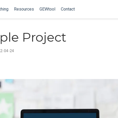
ching
Resources
GEWtool
Contact
le Project
22-04-24