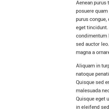
Aenean purus t
posuere quam r
purus congue,
eget tincidunt.
condimentum l
sed auctor leo
magna a ornar
Aliquam in tur
natoque penati
Quisque sed era
malesuada nequ
Quisque eget ur
in eleifend se