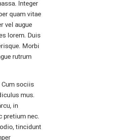
massa. Integer
per quam vitae
r vel augue
ces lorem. Duis
risque. Morbi
ngue rutrum
. Cum sociis
diculus mus.
rcu, in
c pretium nec.
odio, tincidunt
mper