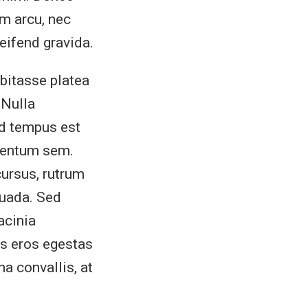
m arcu, nec
leifend gravida.
abitasse platea
 Nulla
ed tempus est
ementum sem.
cursus, rutrum
suada. Sed
acinia
us eros egestas
na convallis, at