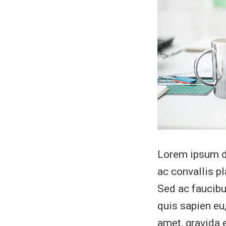
Lorem ipsum do
ac convallis p
Sed ac faucibus
quis sapien eu,
amet, gravida 